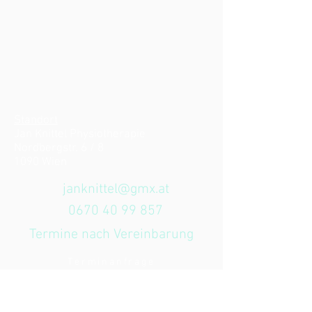
Standort
Jan Knittel Physiotherapie
Nordbergstr. 6 / 8
1090 Wien
janknittel@gmx.at
0670 40 99 857
Termine nach Vereinbarung
Terminanfrage